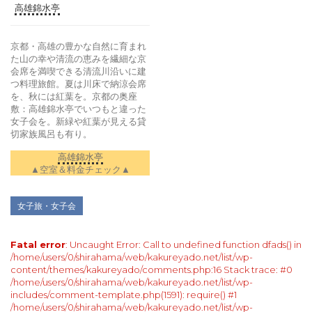
高雄錦水亭
京都・高雄の豊かな自然に育まれ
た山の幸や清流の恵みを繊細な京
会席を満喫できる清流川沿いに建
つ料理旅館。夏は川床で納涼会席
を、秋には紅葉を。京都の奥座
敷：高雄錦水亭でいつもと違った
女子会を。新緑や紅葉が見える貸
切家族風呂も有り。
高雄錦水亭
▲空室＆料金チェック▲
女子旅・女子会
Fatal error
: Uncaught Error: Call to undefined function dfads() in
/home/users/0/shirahama/web/kakureyado.net/list/wp-
content/themes/kakureyado/comments.php:16 Stack trace: #0
/home/users/0/shirahama/web/kakureyado.net/list/wp-
includes/comment-template.php(1591): require() #1
/home/users/0/shirahama/web/kakureyado.net/list/wp-