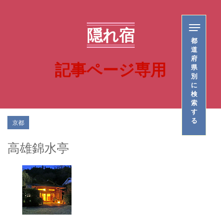
隠れ宿
都
道
府
記事ページ専用
県
別
に
検
索
す
る
京都
高雄錦水亭